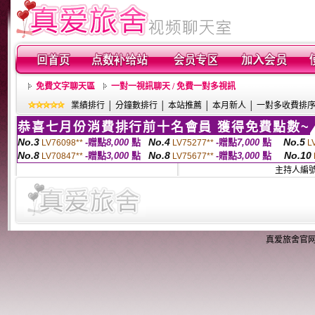
免費文字聊天區
一對一視訊聊天 / 免費一對多視訊
業績排行
│
分鐘數排行
│
本站推薦
│
本月新人
│
一對多收費排
恭喜七月份消費排行前十名會員 獲得免費點數~
No.3
No.4
No.5
-贈點
8,000
點
-贈點
7,000
點
LV76098**
LV75277**
L
No.8
No.8
No.10
-贈點
3,000
點
-贈點
3,000
點
LV70847**
LV75677**
主持人編
真爱旅舍官网