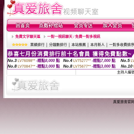
免費文字聊天區
一對一視訊聊天 / 免費一對多視訊
業績排行
│
分鐘數排行
│
本站推薦
│
本月新人
│
一對多收費排
恭喜七月份消費排行前十名會員 獲得免費點數~
No.3
No.4
No.5
-贈點
8,000
點
-贈點
7,000
點
LV76098**
LV75277**
L
No.8
No.8
No.10
-贈點
3,000
點
-贈點
3,000
點
LV70847**
LV75677**
主持人編
真爱旅舍官网